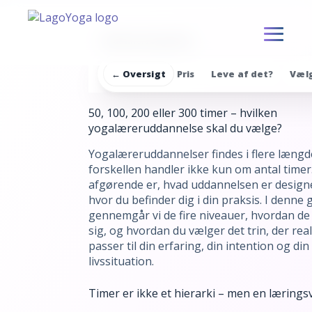
S
k
Uddannelsesguiden
i
p
← Oversigt
Pris
Leve af det?
Vælg
t
o
c
50, 100, 200 eller 300 timer – hvilken
o
yogalæreruddannelse skal du vælge?
n
t
Yogalæreruddannelser findes i flere læng
e
forskellen handler ikke kun om antal timer
n
afgørende er, hvad uddannelsen er designet
t
hvor du befinder dig i din praksis. I denne 
gennemgår vi de fire niveauer, hvordan de 
sig, og hvordan du vælger det trin, der real
passer til din erfaring, din intention og din
livssituation.
Timer er ikke et hierarki – men en lærings