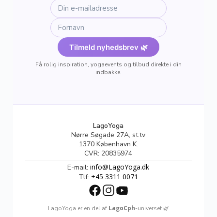
Tilmeld nyhedsbrev 🌿
Få rolig inspiration, yogaevents og tilbud direkte i din
indbakke.
LagoYoga
Nørre Søgade 27A, st.tv
1370 København K.
CVR: 20835974
info@LagoYoga.dk
E-mail:
+45 3311 0071
Tlf:
LagoCph
LagoYoga er en del af
-universet 🌿