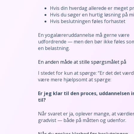
Hvis din hverdag allerede er meget p
Hvis du søger en hurtig løsning på mi
Hvis beslutningen føles forhastet
En yogalæreruddannelse må gerne være
udfordrende — men den bør ikke føles s
en belastning.
En anden måde at stille spørgsmålet på
I stedet for kun at spørge: “Er det det værd
være mere hjælpsomt at spørge:
Er jeg klar til den proces, uddannelsen i
til?
Når svaret er ja, oplever mange, at værdien
gradvist — både på måtten og udenfor.
Når du ønsker klarhed før beslutningen