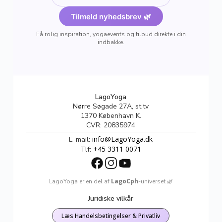
Tilmeld nyhedsbrev 🌿
Få rolig inspiration, yogaevents og tilbud direkte i din
indbakke.
LagoYoga
Nørre Søgade 27A, st.tv
1370 København K.
CVR: 20835974
info@LagoYoga.dk
E-mail:
+45 3311 0071
Tlf:
LagoCph
LagoYoga er en del af
-universet 🌿
Juridiske vilkår
Læs Handelsbetingelser & Privatliv