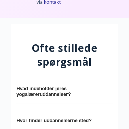
via
kontakt
.
Ofte stillede
spørgsmål
Hvad indeholder jeres
yogalæreruddannelser?
Vores uddannelser kombinerer asana,
anatomi, filosofi, meditation og
undervisningsteknik. Du lærer både klassisk
Hvor finder uddannelserne sted?
yogapraksis og moderne forståelse – med