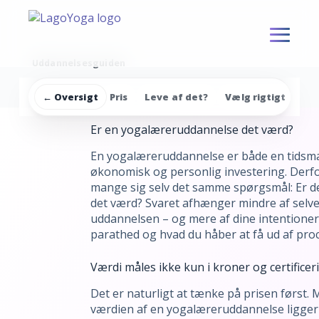
S
k
i
p
Uddannelsesguiden
t
o
← Oversigt
Pris
Leve af det?
Vælg rigtigt
Ni
c
o
Er en yogalæreruddannelse det værd?
n
En yogalæreruddannelse er både en tidsm
t
økonomisk og personlig investering. Derfor
e
mange sig selv det samme spørgsmål: Er de
n
det værd? Svaret afhænger mindre af selv
t
uddannelsen – og mere af dine intentioner
parathed og hvad du håber at få ud af pro
Værdi måles ikke kun i kroner og certificer
Det er naturligt at tænke på prisen først.
værdien af en yogalæreruddannelse ligger