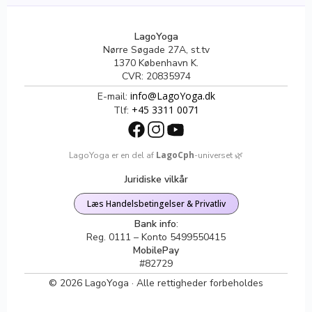
LagoYoga
Nørre Søgade 27A, st.tv
1370 København K.
CVR: 20835974
info@LagoYoga.dk
E-mail:
+45 3311 0071
Tlf:
LagoCph
LagoYoga er en del af
-universet 🌿
Juridiske vilkår
Læs Handelsbetingelser & Privatliv
Bank info
:
Reg. 0111 – Konto 5499550415
MobilePay
#82729
©
2026
LagoYoga · Alle rettigheder forbeholdes