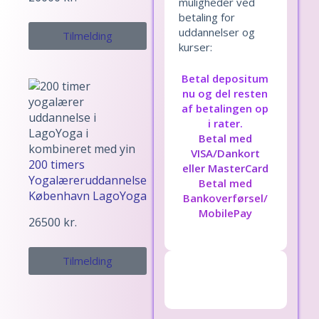
muligheder ved
betaling for
uddannelser og
Tilmelding
kurser:
Betal depositum
nu og del resten
af betalingen op
i rater.
Betal med
VISA/Dankort
200 timers
eller MasterCard
Yogalæreruddannelse
Betal med
København LagoYoga
Bankoverførsel/
MobilePay
26500
kr.
Tilmelding