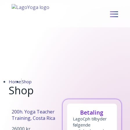
S
k
i
p
t
o
c
o
n
t
e
n
Home
Shop
t
Shop
200h. Yoga Teacher
Betaling
Training, Costa Rica
LagoCph tilbyder
følgende
26000
kr.