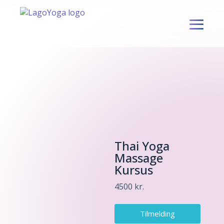
S
k
i
p
t
o
c
o
n
t
e
n
t
Thai Yoga
Massage
Kursus
4500
kr.
Tilmelding