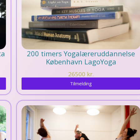
ta
200 timers Yogalæreruddannelse
København LagoYoga
26500
kr.
Tilmelding