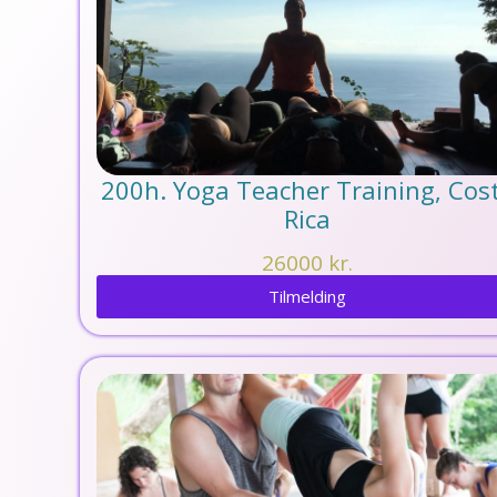
200h. Yoga Teacher Training, Cos
Rica
26000
kr.
Tilmelding